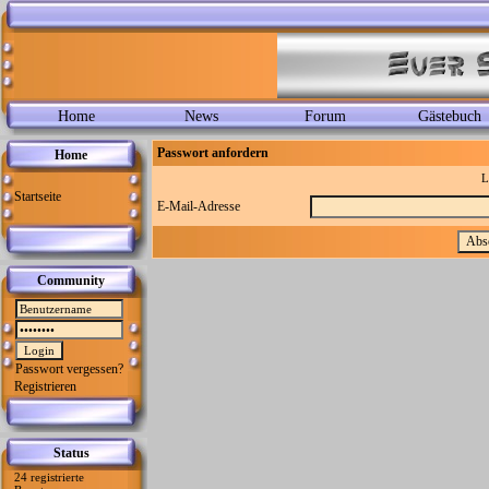
Home
News
Forum
Gästebuch
Passwort anfordern
Home
L
Startseite
E-Mail-Adresse
Community
Passwort vergessen?
Registrieren
Status
24 registrierte