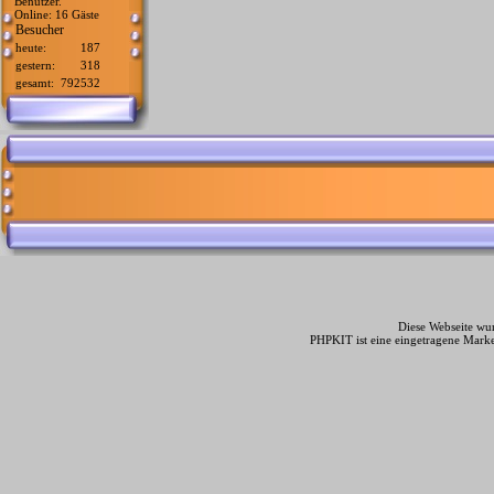
Benutzer.
Online: 16 Gäste
Besucher
heute:
187
gestern:
318
gesamt:
792532
Diese Webseite wur
PHPKIT ist eine eingetragene Mark