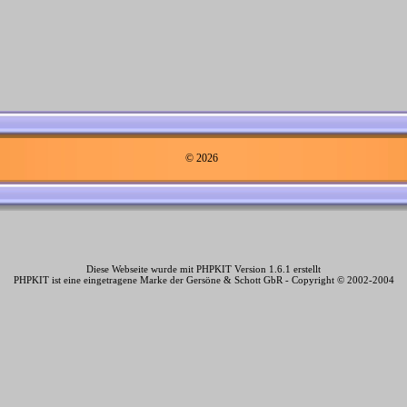
© 2026
Diese Webseite wurde mit PHPKIT Version 1.6.1 erstellt
PHPKIT ist eine eingetragene Marke der Gersöne & Schott GbR - Copyright © 2002-2004