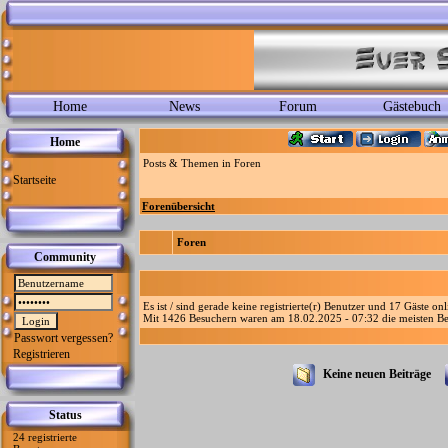
Home
News
Forum
Gästebuch
Home
Posts & Themen in Foren
Startseite
Forenübersicht
Foren
Community
Es ist / sind gerade keine registrierte(r) Benutzer und 17 Gäste on
Mit 1426 Besuchern waren am 18.02.2025 - 07:32 die meisten Bes
Passwort vergessen?
Registrieren
Keine neuen Beiträge
Status
24 registrierte