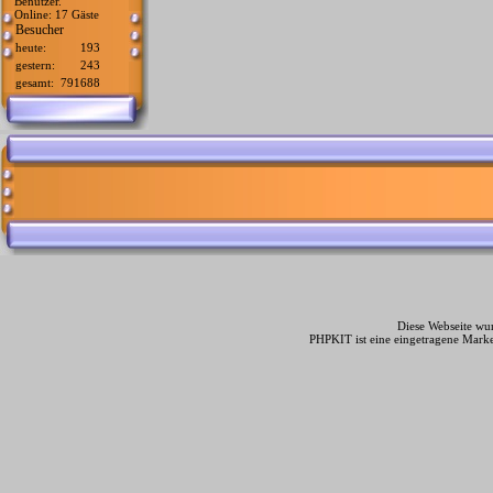
Benutzer.
Online: 17 Gäste
Besucher
heute:
193
gestern:
243
gesamt:
791688
Diese Webseite wur
PHPKIT ist eine eingetragene Mark