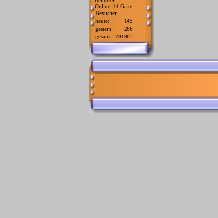
Benutzer.
Online: 14 Gäste
Besucher
heute:
145
gestern:
266
gesamt:
791905