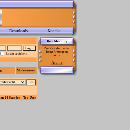
Downloads
Kontakt
Ihre Meinung
Zur Zeit sind leider
keine Umfragen
Login speichern
aktiv.
Archiv
ag
Moderatoren
ten 24 Stunden
-
Top-User