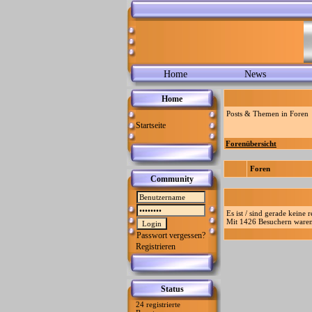
Home
News
Home
Posts & Themen in Foren
Startseite
Forenübersicht
Foren
Community
Es ist / sind gerade keine 
Mit 1426 Besuchern waren 
Passwort vergessen?
Registrieren
Status
24 registrierte