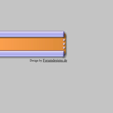
Forumdesigns.de
Design by