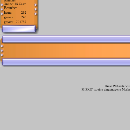
Benutzer.
Online: 15 Gäste
Besucher
heute:
262
gestern:
243
gesamt:
791757
Diese Webseite wur
PHPKIT ist eine eingetragene Mark