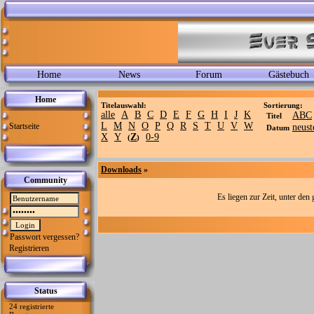
Home
News
Forum
Gästebuch
Home
Titelauswahl:
Sortierung:
alle
A
B
C
D
E
F
G
H
I
J
K
ABC
Titel
L
M
N
O
P
Q
R
S
T
U
V
W
Startseite
neust
Datum
X
Y
Z
0-9
(
)
Downloads
»
Community
Es liegen zur Zeit, unter de
Passwort vergessen?
Registrieren
Status
24 registrierte