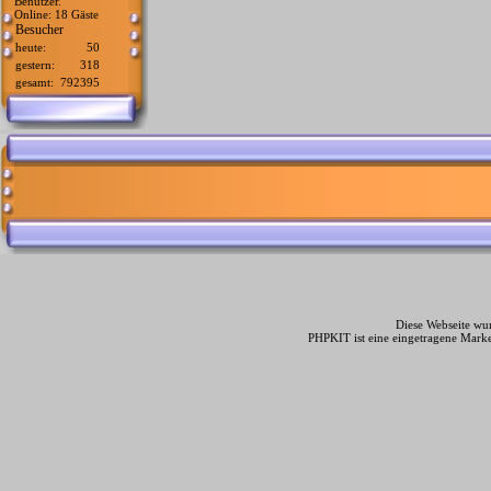
Benutzer.
Online: 18 Gäste
Besucher
heute:
50
gestern:
318
gesamt:
792395
Diese Webseite wur
PHPKIT ist eine eingetragene Mark