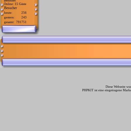
Benutzer.
Online: 15 Gäste
Besucher
heute:
256
gestern:
243
gesamt:
791751
Diese Webseite wur
PHPKIT ist eine eingetragene Mark