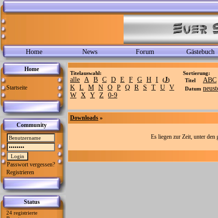
Home
News
Forum
Gästebuch
Home
Titelauswahl:
Sortierung:
alle
A
B
C
D
E
F
G
H
I
J
ABC
(
)
Titel
K
L
M
N
O
P
Q
R
S
T
U
V
Startseite
neust
Datum
W
X
Y
Z
0-9
Downloads
»
Community
Es liegen zur Zeit, unter de
Passwort vergessen?
Registrieren
Status
24 registrierte