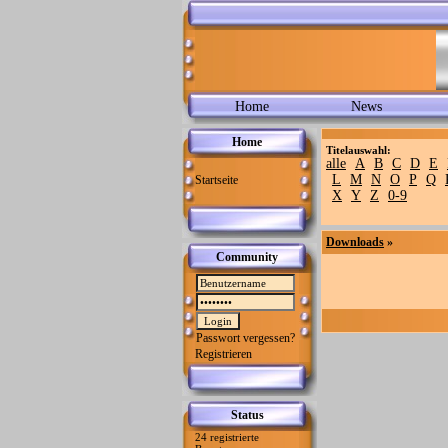
Home
News
Home
Titelauswahl:
alle
A
B
C
D
E
L
M
N
O
P
Q
Startseite
X
Y
Z
0-9
Downloads
»
Community
Passwort vergessen?
Registrieren
Status
24 registrierte