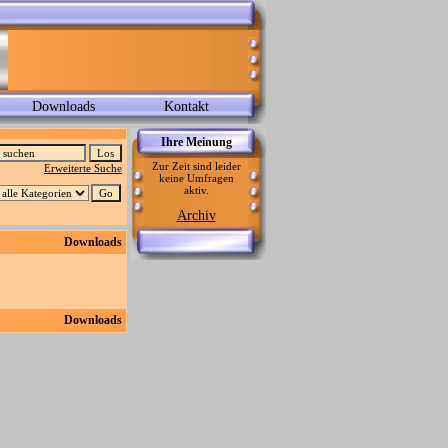
Downloads
Kontakt
Ihre Meinung
Zur Zeit sind leider
Erweiterte Suche
keine Umfragen
aktiv.
Archiv
Downloads
Downloads