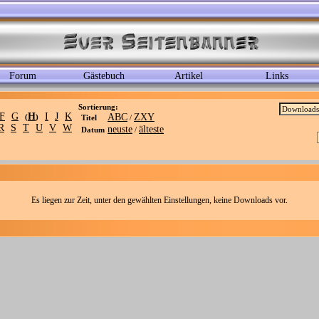
Forum
Gästebuch
Artikel
Links
Sortierung:
F
G
H
I
J
K
ABC
ZXY
(
)
Titel
/
R
S
T
U
V
W
neuste
älteste
Datum
/
Es liegen zur Zeit, unter den gewählten Einstellungen, keine Downloads vor.