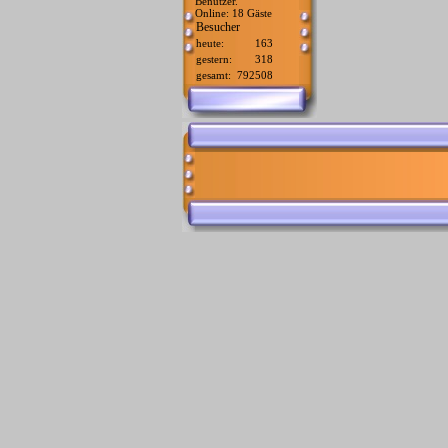
Benutzer.
Online: 18 Gäste
Besucher
heute:
163
gestern:
318
gesamt:
792508