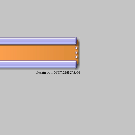
Forumdesigns.de
Design by