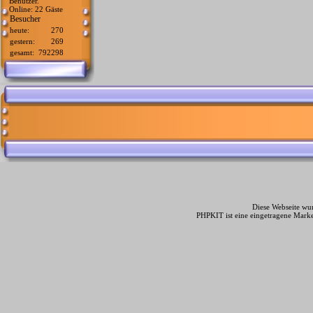
Benutzer.
Online: 22 Gäste
Besucher
heute:
270
gestern:
269
gesamt:
792298
Diese Webseite wur
PHPKIT ist eine eingetragene Mark