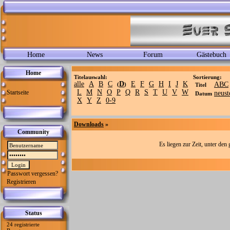
Home
News
Forum
Gästebuch
Home
Titelauswahl:
Sortierung:
alle
A
B
C
D
E
F
G
H
I
J
K
ABC
(
)
Titel
L
M
N
O
P
Q
R
S
T
U
V
W
Startseite
neust
Datum
X
Y
Z
0-9
Downloads
»
Community
Es liegen zur Zeit, unter de
Passwort vergessen?
Registrieren
Status
24 registrierte