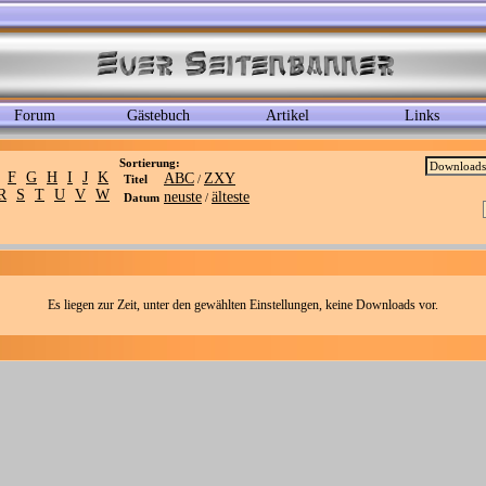
Forum
Gästebuch
Artikel
Links
Sortierung:
F
G
H
I
J
K
ABC
ZXY
Titel
/
R
S
T
U
V
W
neuste
älteste
Datum
/
Es liegen zur Zeit, unter den gewählten Einstellungen, keine Downloads vor.