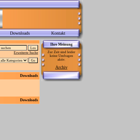
Downloads
Kontakt
Ihre Meinung
Zur Zeit sind leider
Erweiterte Suche
keine Umfragen
aktiv.
Archiv
Downloads
Downloads