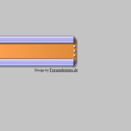
Forumdesigns.de
Design by