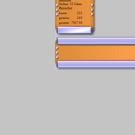
Benutzer.
Online: 15 Gäste
Besucher
heute:
215
gestern:
243
gesamt:
791710