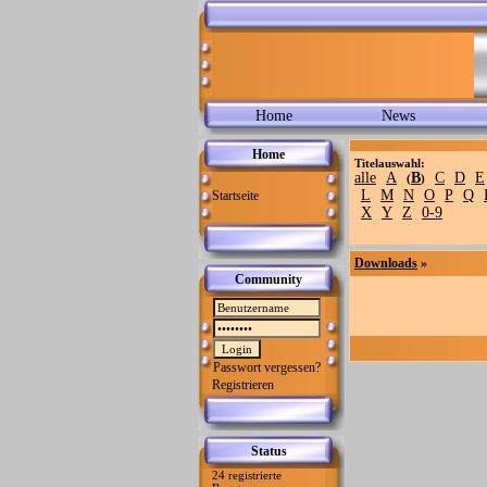
Home
News
Home
Titelauswahl:
alle
A
B
C
D
E
(
)
L
M
N
O
P
Q
Startseite
X
Y
Z
0-9
Downloads
»
Community
Passwort vergessen?
Registrieren
Status
24 registrierte