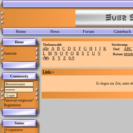
Home
News
Forum
Gästebuch
Home
Titelauswahl:
Sortierung:
alle
A
B
C
D
E
F
G
H
I
J
K
ABC
Titel
L
M
N
O
P
Q
R
S
T
U
V
Startseite
neust
Datum
W
X
Y
Z
0-9
(
)
Links
»
Community
Es liegen zur Zeit, unter 
Passwort vergessen?
Registrieren
Status
24 registrierte