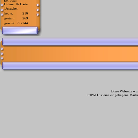
Benutzer.
Online: 16 Gäste
Besucher
heute:
216
gestern:
269
gesamt:
792244
Diese Webseite wur
PHPKIT ist eine eingetragene Mark