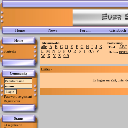
Home
News
Forum
Gästebuch
Home
Titelauswahl:
Sortierung:
alle
A
B
C
D
E
F
G
H
I
J
K
ABC
Titel
L
M
N
O
P
Q
R
S
T
U
V
Startseite
(
)
neust
Datum
W
X
Y
Z
0-9
Links
»
Community
Es liegen zur Zeit, unter 
Passwort vergessen?
Registrieren
Status
24 registrierte