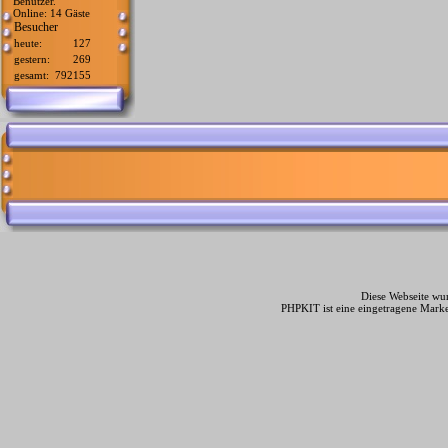
Benutzer.
Online: 14 Gäste
Besucher
heute:
127
gestern:
269
gesamt:
792155
Diese Webseite wur
PHPKIT ist eine eingetragene Mark