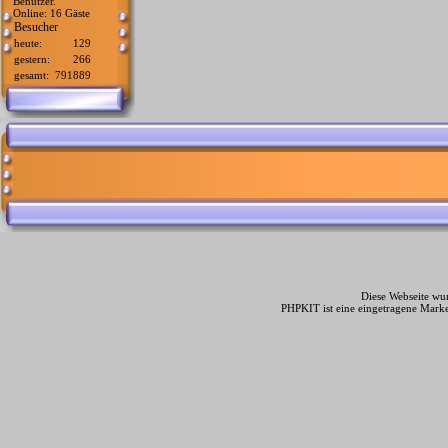
Benutzer.
Online: 16 Gäste
Besucher
heute:
129
gestern:
266
gesamt:
791889
Diese Webseite wur
PHPKIT ist eine eingetragene Mark