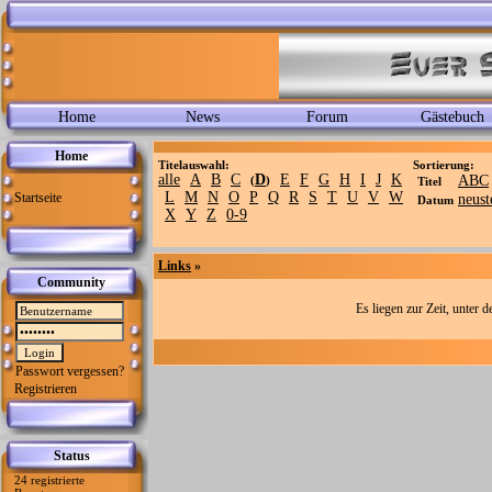
Home
News
Forum
Gästebuch
Home
Titelauswahl:
Sortierung:
alle
A
B
C
D
E
F
G
H
I
J
K
ABC
(
)
Titel
L
M
N
O
P
Q
R
S
T
U
V
W
Startseite
neust
Datum
X
Y
Z
0-9
Links
»
Community
Es liegen zur Zeit, unter 
Passwort vergessen?
Registrieren
Status
24 registrierte