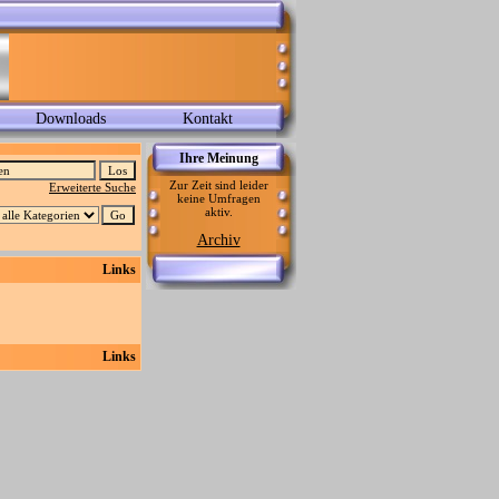
Downloads
Kontakt
Ihre Meinung
Zur Zeit sind leider
Erweiterte Suche
keine Umfragen
aktiv.
Archiv
Links
Links