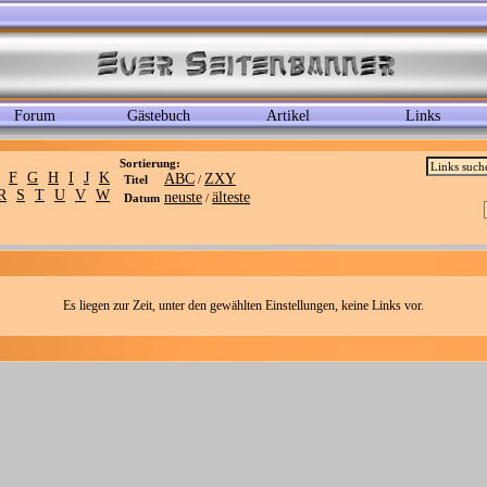
Forum
Gästebuch
Artikel
Links
Sortierung:
F
G
H
I
J
K
ABC
ZXY
Titel
/
R
S
T
U
V
W
neuste
älteste
Datum
/
Es liegen zur Zeit, unter den gewählten Einstellungen, keine Links vor.