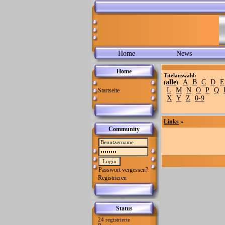
Home
News
Home
Titelauswahl:
alle
A
B
C
D
E
(
)
L
M
N
O
P
Q
Startseite
X
Y
Z
0-9
Links
»
Community
Passwort vergessen?
Registrieren
Status
24 registrierte