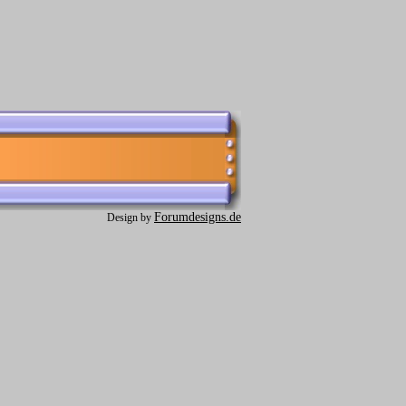
Forumdesigns.de
Design by