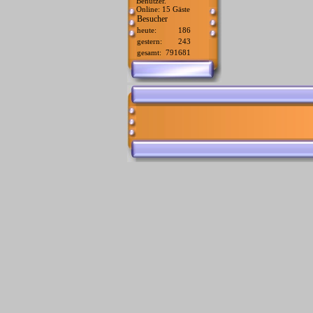
Benutzer.
Online: 15 Gäste
Besucher
heute:
186
gestern:
243
gesamt:
791681