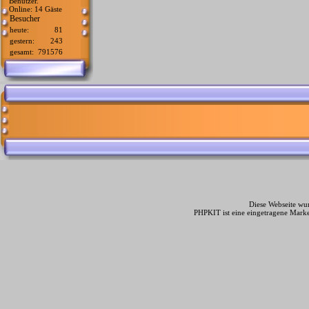
Benutzer.
Online: 14 Gäste
Besucher
heute:
81
gestern:
243
gesamt:
791576
Diese Webseite wur
PHPKIT ist eine eingetragene Mark