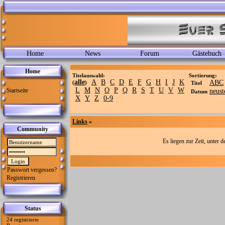
Home
News
Forum
Gästebuch
Home
Titelauswahl:
Sortierung:
alle
A
B
C
D
E
F
G
H
I
J
K
ABC
(
)
Titel
L
M
N
O
P
Q
R
S
T
U
V
W
Startseite
neust
Datum
X
Y
Z
0-9
Links
»
Community
Es liegen zur Zeit, unter 
Passwort vergessen?
Registrieren
Status
24 registrierte