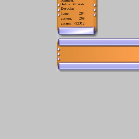
Benutzer.
Online: 30 Gäste
Besucher
heute:
284
gestern:
269
gesamt:
792312