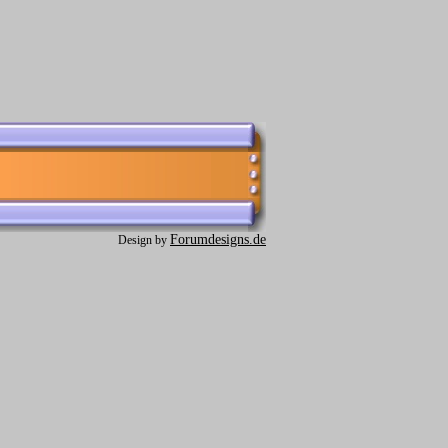
Forumdesigns.de
Design by