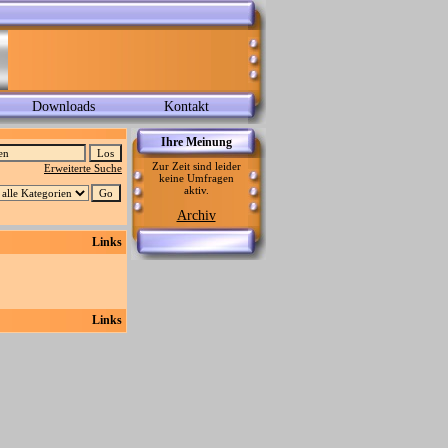
Downloads
Kontakt
Ihre Meinung
Zur Zeit sind leider
Erweiterte Suche
keine Umfragen
aktiv.
Archiv
Links
Links