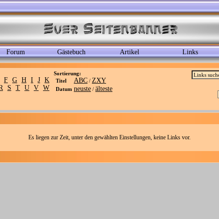
Forum
Gästebuch
Artikel
Links
Sortierung:
F
G
H
I
J
K
ABC
ZXY
Titel
/
R
S
T
U
V
W
neuste
älteste
Datum
/
Es liegen zur Zeit, unter den gewählten Einstellungen, keine Links vor.