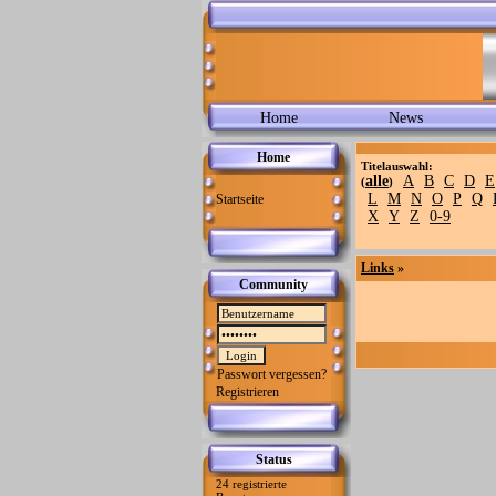
Home
News
Home
Titelauswahl:
alle
A
B
C
D
E
(
)
L
M
N
O
P
Q
Startseite
X
Y
Z
0-9
Links
»
Community
Passwort vergessen?
Registrieren
Status
24 registrierte