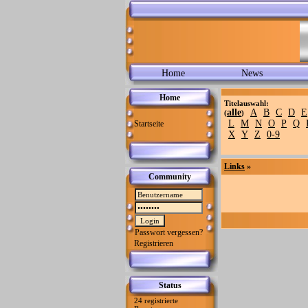
Home
News
Home
Titelauswahl:
alle
A
B
C
D
E
(
)
L
M
N
O
P
Q
Startseite
X
Y
Z
0-9
Links
»
Community
Passwort vergessen?
Registrieren
Status
24 registrierte