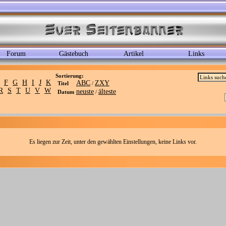
Forum
Gästebuch
Artikel
Links
Sortierung:
F
G
H
I
J
K
ABC
ZXY
Titel
/
R
S
T
U
V
W
neuste
älteste
Datum
/
Es liegen zur Zeit, unter den gewählten Einstellungen, keine Links vor.