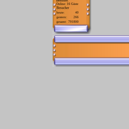
Benutzer.
Online: 16 Gäste
Besucher
heute:
40
gestern:
266
gesamt:
791800