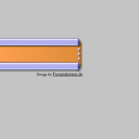
Forumdesigns.de
Design by