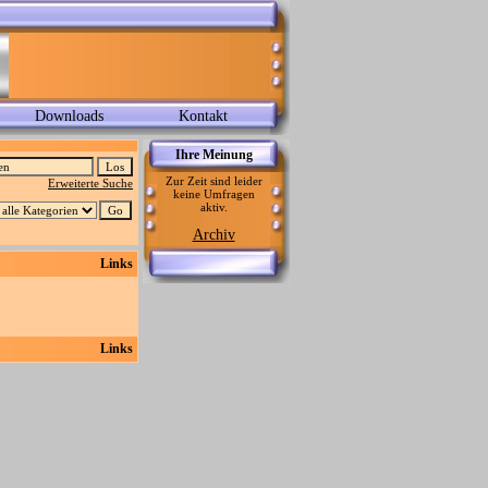
Downloads
Kontakt
Ihre Meinung
Zur Zeit sind leider
Erweiterte Suche
keine Umfragen
aktiv.
Archiv
Links
Links