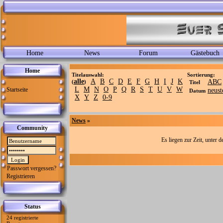
Home
News
Forum
Gästebuch
Home
Titelauswahl:
Sortierung:
alle
A
B
C
D
E
F
G
H
I
J
K
ABC
(
)
Titel
L
M
N
O
P
Q
R
S
T
U
V
W
Startseite
neust
Datum
X
Y
Z
0-9
News
»
Community
Es liegen zur Zeit, unter 
Passwort vergessen?
Registrieren
Status
24 registrierte