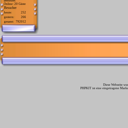
Benutzer.
Online: 20 Gäste
Besucher
heute:
252
gestern:
266
gesamt:
792012
Diese Webseite wur
PHPKIT ist eine eingetragene Mark