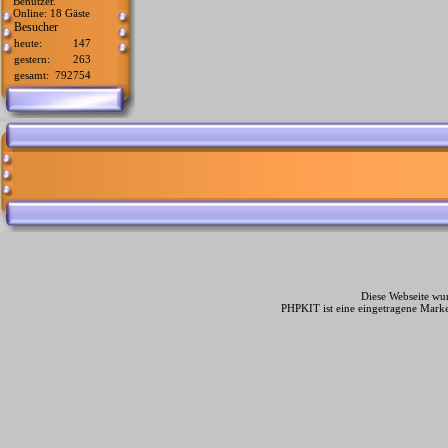
Benutzer.
Online: 18 Gäste
Besucher
heute:
147
gestern:
263
gesamt:
792754
Diese Webseite wur
PHPKIT ist eine eingetragene Mark