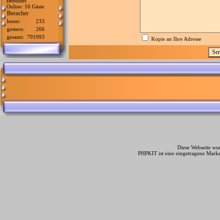
Benutzer.
Online: 16 Gäste
Besucher
heute:
233
gestern:
266
gesamt:
791993
Kopie an Ihre Adresse
Diese Webseite wur
PHPKIT ist eine eingetragene Mark