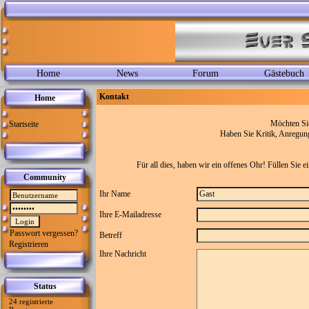
Home
News
Forum
Gästebuch
Kontakt
Home
Möchten Sie
Startseite
Haben Sie Kritik, Anregung
Für all dies, haben wir ein offenes Ohr! Füllen Sie 
Community
Ihr Name
Ihre E-Mailadresse
Passwort vergessen?
Betreff
Registrieren
Ihre Nachricht
Status
24 registrierte